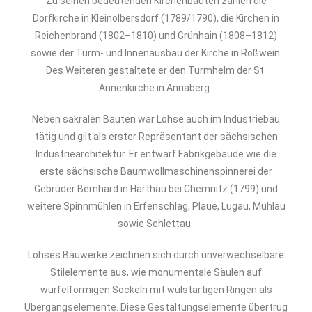
Zu seinen bedeutenden Kirchenbauten zählen die
Dorfkirche in Kleinolbersdorf (1789/1790), die Kirchen in
Reichenbrand (1802–1810) und Grünhain (1808–1812)
sowie der Turm- und Innenausbau der Kirche in Roßwein.
Des Weiteren gestaltete er den Turmhelm der St.
Annenkirche in Annaberg.
Neben sakralen Bauten war Lohse auch im Industriebau
tätig und gilt als erster Repräsentant der sächsischen
Industriearchitektur. Er entwarf Fabrikgebäude wie die
erste sächsische Baumwollmaschinenspinnerei der
Gebrüder Bernhard in Harthau bei Chemnitz (1799) und
weitere Spinnmühlen in Erfenschlag, Plaue, Lugau, Mühlau
sowie Schlettau.
Lohses Bauwerke zeichnen sich durch unverwechselbare
Stilelemente aus, wie monumentale Säulen auf
würfelförmigen Sockeln mit wulstartigen Ringen als
Übergangselemente. Diese Gestaltungselemente übertrug